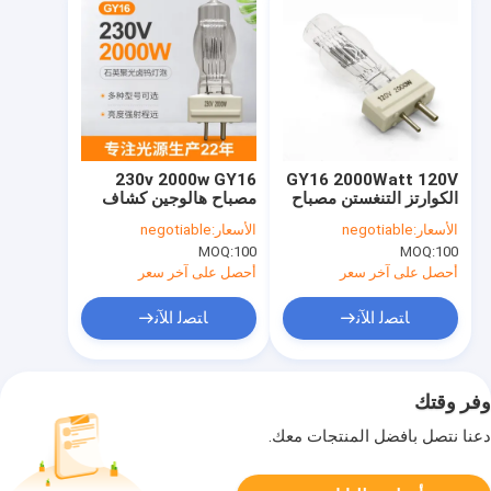
230v 2000w GY16
GY16 2000Watt 120V
الكوارتز التنغستن مصباح
مصباح هالوجين كشاف
هالوجين الاستوديو
400h 3200K كوارتز ضوء
الأسعار:
negotiable
الأسعار:
negotiable
السفينة الكاشف ضوء
لمبة
MOQ:
100
MOQ:
100
كنس
أحصل على آخر سعر
أحصل على آخر سعر
ﺎﺘﺼﻟ ﺍﻶﻧ
ﺎﺘﺼﻟ ﺍﻶﻧ
وفر وقتك
دعنا نتصل بأفضل المنتجات معك.