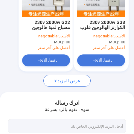
جولة في المعمل
مراقبة الجودة
230v 2000w G22
230v 2000w G38
الكوارتز الهالوجين غلوب
مصباح لمبة هالوجين
اتصل بنا
التنغستن مصباح المصابيح
واحدة ذات نهاية واحدة
الأسعار:
negotiable
الأسعار:
negotiable
3200 كيلو 300 ساعة
MOQ:
100
MOQ:
100
أخبار
أحصل على آخر سعر
أحصل على آخر سعر
اطلب اقتباس
ﺎﺘﺼﻟ ﺍﻶﻧ
ﺎﺘﺼﻟ ﺍﻶﻧ
عرض المزيد
لمبة هالوجين كوارتز
لمبة الكوارتز
اترك رسالة
سوف نقوم بالرد بسرعة
لمبة الكوارتز بالأشعة تحت الحمراء
مصباح هالوجين من التنجستن الكوارتز