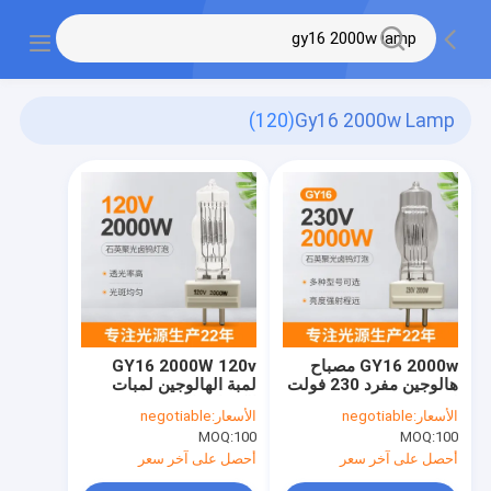
(120)
Gy16 2000w Lamp
GY16 2000w مصباح
GY16 2000W 120v
هالوجين مفرد 230 فولت
لمبة الهالوجين لمبات
لـ Osram 64788 CP /
الكشاف البحرية المعتمدة
الأسعار:
negotiable
الأسعار:
negotiable
72 FTM
من CE
MOQ:
100
MOQ:
100
أحصل على آخر سعر
أحصل على آخر سعر