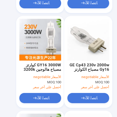
ﺎﺘﺼﻟ ﺍﻶﻧ
ﺎﺘﺼﻟ ﺍﻶﻧ
GE Cp43 230v 2000w
GY16 3000W كوارتز
Gy16 مصباح الكوارتز
مصباح هالوجين 3200k
التنغستن لمبات الهالوجين
لمبات كشاف بحرية مع
الأسعار:
negotiable
الأسعار:
negotiable
الخفيفة
المبرد
MOQ:
100
MOQ:
100
أحصل على آخر سعر
أحصل على آخر سعر
ﺎﺘﺼﻟ ﺍﻶﻧ
ﺎﺘﺼﻟ ﺍﻶﻧ