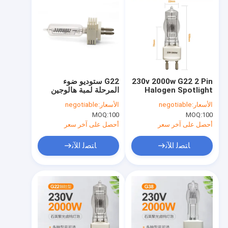
230v 2000w G22 2 Pin
G22 ستوديو ضوء
Halogen Spotlight
المرحلة لمبة هالوجين
Bulb Broadway
2000 واط 230 فولت
الأسعار:
negotiable
الأسعار:
negotiable
Halogenlamp
إضاءة خاصة
MOQ:
100
MOQ:
100
أحصل على آخر سعر
أحصل على آخر سعر
ﺎﺘﺼﻟ ﺍﻶﻧ
ﺎﺘﺼﻟ ﺍﻶﻧ
مسكن
منتجات
معلومات عنا