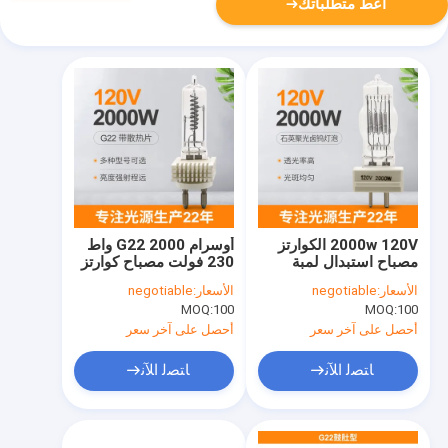
أعط متطلباتك
2000w 120V الكوارتز
أوسرام G22 2000 واط
مصباح استبدال لمبة
230 فولت مصباح كوارتز
المرحلة استوديو فيلم
بمصباح هالوجين مفرد
الأسعار:
negotiable
الأسعار:
negotiable
التلفزيون ضوء لمبة
MOQ:
100
MOQ:
100
أحصل على آخر سعر
أحصل على آخر سعر
ﺎﺘﺼﻟ ﺍﻶﻧ
ﺎﺘﺼﻟ ﺍﻶﻧ