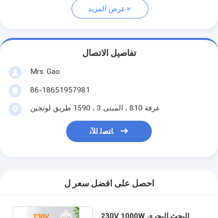
عرض المزيد
تفاصيل الاتصال
Mrs. Gao
86-18651957981
غرفة 810 ، المبنى 3 ، 1590 طريق لونجين
ﺎﺘﺼﻟ ﺍﻶﻧ
احصل على افضل سعر ل
230V 1000W البحث البحري