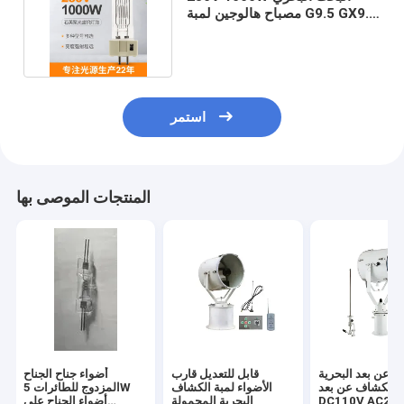
مصباح هالوجين لمبة G9.5 GX9.5
GY9.5 G22 3200K
استمر
المنتجات الموصى بها
م عن بعد البحرية
قابل للتعديل قارب
أضواء جناح الجناح
ة الكشاف عن بعد
الأضواء لمبة الكشاف
المزدوج للطائرات 5W
DC110V AC22
البحرية المحمولة
أضواء الجناح على