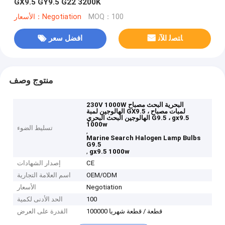
GX9.5 GY9.5 G22 3200K
MOQ：100
الأسعار：Negotiation
ﺎﺘﺼﻟ ﺍﻶﻧ
افضل سعر
منتوج وصف
230V 1000W البحرية البحث مصباح
الهالوجين لمبة GX9.5 ، لمبات مصباح
الهالوجين البحث البحري G9.5 ، gx9.5
1000w
تسليط الضوء
,
Marine Search Halogen Lamp Bulbs
G9.5
,
gx9.5 1000w
CE
إصدار الشهادات
OEM/ODM
اسم العلامة التجارية
Negotiation
الأسعار
100
الحد الأدنى لكمية
100000 قطعة / قطعة شهريا
القدرة على العرض