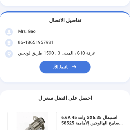
تفاصيل الاتصال
Mrs. Gao
86-18651957981
غرفة 810 ، المبنى 3 ، 1590 طريق لونجين
ﺎﺘﺼﻟ ﺍﻶﻧ
احصل على افضل سعر ل
6.6A 45 وات GX6.35 استبدال
مصابيح الهالوجين الأمامية 58525
أوسرام 64575