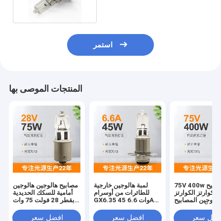
استمر
المنتجات الموصى بها
75V 400w مصابيح
لمبة هالوجين خارجية
مصابيح هالوجين هالوجين
الكوارتز الكوارتز
للطائرات من أوسرام
أمامية للسكك الحديدية
هالوجين المصابيح
GX6.35 45 وات 6.6A
بقطر 28 فولت 75 وات
ية مرآة الشعيرات
900lm 64514 استبدال
لمبة هالوجين شفافة قابلة
على كلا الجانبين
لمبة
للتعتيم
فضل سعر
افضل سعر
افضل سعر