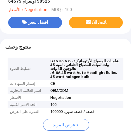
58525 أوسرام 64575
MOQ：100
الأسعار：Negotiation
ﺎﺘﺼﻟ ﺍﻶﻧ
افضل سعر
منتوج وصف
GX6.35 لمبات المصباح الأوتوماتيكية ، 6.6A
45 وات لمبات المصباح التلقائي ، لمبة
هالوجين 45 وات
تسليط الضوء
,
,
6.6A 45 watt Auto Headlight Bulbs
45 watt halogen bulb
CE
إصدار الشهادات
OEM/ODM
اسم العلامة التجارية
Negotiation
الأسعار
100
الحد الأدنى لكمية
100000 قطعة / قطعة شهريا
القدرة على العرض
عرض المزيد